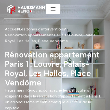
Accueil
Les zones d'interventions
Rénovation appartement Paris 1 : Louvre, Palais-
Royal, Les Halles, Place Vendôme
Rénovation appartement
Paris 1 : Louvre, Palais-
Royal, Les Halles, Place
Vendôme
Haussmann Renov accompagne les particuliers
exigeants dans la rénovation d’appartement à Paris 1,
un arrondissement emblématique au cœur de la
capitale.