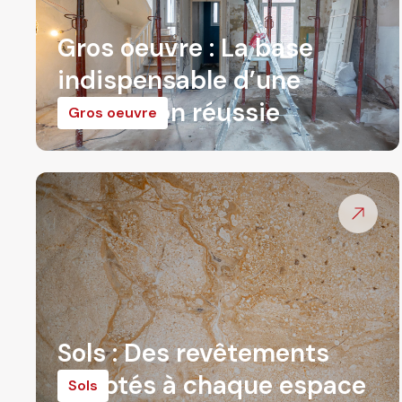
Gros oeuvre : La base
indispensable d’une
rénovation réussie
Gros oeuvre
Sols : Des revêtements
adaptés à chaque espace
Sols