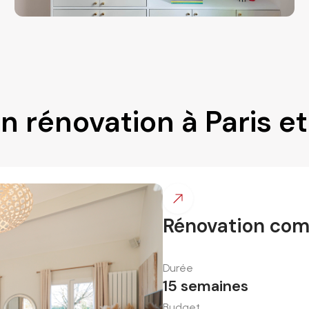
en rénovation à Paris e
Rénovation comp
Durée
15
semaines
Budget