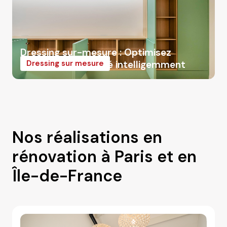
Dressing sur-mesure : Optimisez
chaque mètre carré intelligemment
Dressing sur mesure
Nos réalisations en
rénovation à Paris et en
Île-de-France