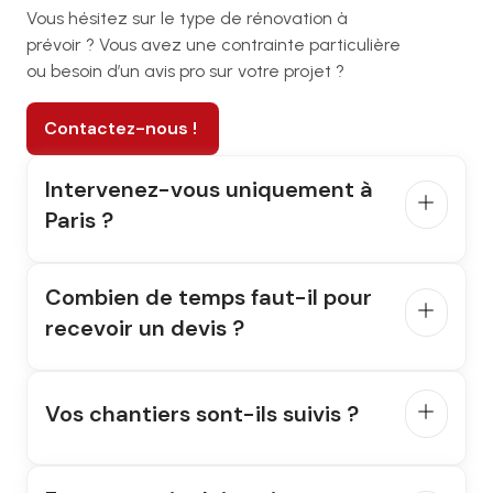
Vous hésitez sur le type de rénovation à
prévoir ? Vous avez une contrainte particulière
ou besoin d’un avis pro sur votre projet ?
Contactez-nous !
Intervenez-vous uniquement à 
Paris ?
Nous intervenons dans tout Paris intramuros ainsi
qu’en petite couronne (92, 93, 94, 78), selon la
Combien de temps faut-il pour 
nature du projet.
recevoir un devis ?
Nous vous envoyons un devis clair et détaillé sous
48 à 72 heures après une visite technique
Vos chantiers sont-ils suivis ?
gratuite.
Oui, chaque chantier est suivi par un conducteur
de travaux dédié. Vous avez un seul interlocuteur