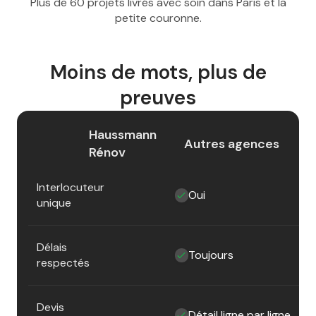
Plus de 60 projets livrés avec soin dans Paris et la
petite couronne.
Moins de mots, plus de
preuves
Haussmann
Autres agences
Rénov
Interlocuteur
Oui
unique
Délais
Toujours
respectés
Devis
Détail ligne par ligne