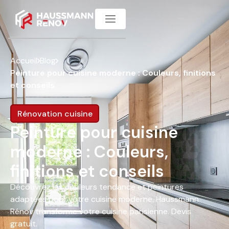
Accueil
Blog
Peinture pour cuisine moderne : Couleurs, finitions
et conseils
Rénovation cuisine
Peinture pour cuisine
moderne : Couleurs,
finitions et conseils
Découvrez les couleurs tendance et peintures
adaptées pour votre cuisine moderne. Haussmann
Rénov transforme votre cuisine parisienne. Devis
gratuit.