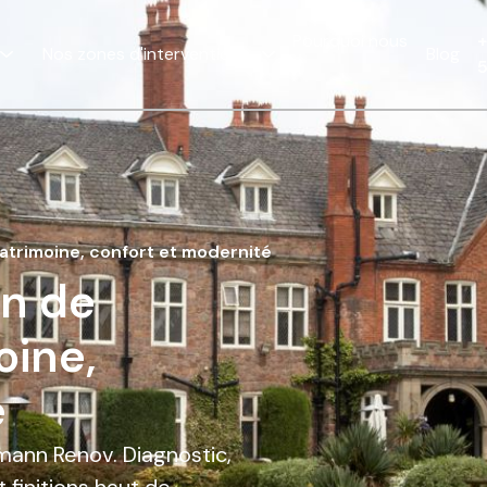
Pourquoi nous
+
Nos zones d'interventions
Blog
?
patrimoine, confort et modernité
on de
oine,
é
ann Renov. Diagnostic,