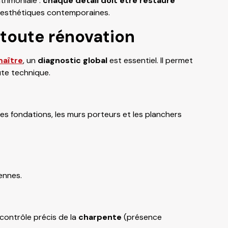
rimoniale :
chaque détail doit être restauré
t esthétiques contemporaines.
toute rénovation
maître
, un
diagnostic global
est essentiel. Il permet
oute technique.
les fondations, les murs porteurs et les planchers
ennes.
 contrôle précis de la
charpente
(présence