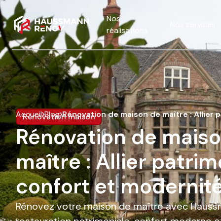
Nos
Nos services
réalisations
Accueil
Blog
Rénovation de maison de maître : Allier 
Rénovation maison
Rénovation de mais
maître : Allier patrim
confort et modernit
Rénovez votre maison de maître avec Haussm