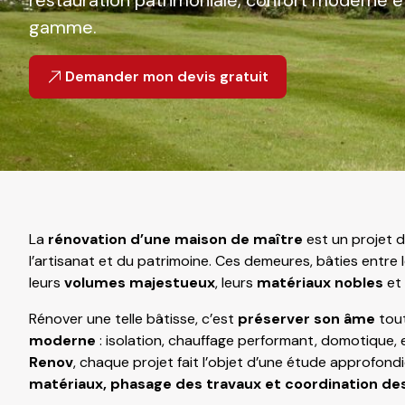
restauration patrimoniale, confort moderne et
gamme.
Demander mon devis gratuit
La
rénovation d’une maison de maître
est un projet d
l’artisanat et du patrimoine. Ces demeures, bâties entre l
leurs
volumes majestueux
, leurs
matériaux nobles
et 
Rénover une telle bâtisse, c’est
préserver son âme
tout
moderne
: isolation, chauffage performant, domotique,
Renov
, chaque projet fait l’objet d’une étude approfondi
matériaux, phasage des travaux et coordination des