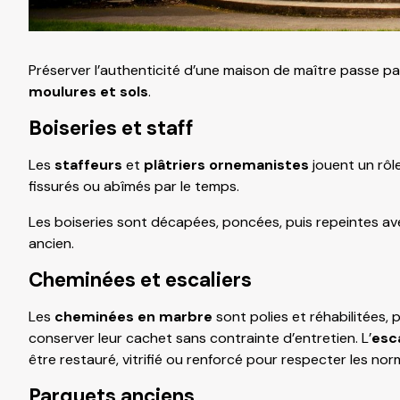
Préserver l’authenticité d’une maison de maître passe p
moulures et sols
.
Boiseries et staff
Les
staffeurs
et
plâtriers ornemanistes
jouent un rôle
fissurés ou abîmés par le temps.
Les boiseries sont décapées, poncées, puis repeintes a
ancien.
Cheminées et escaliers
Les
cheminées en marbre
sont polies et réhabilitées, 
conserver leur cachet sans contrainte d’entretien. L’
esca
être restauré, vitrifié ou renforcé pour respecter les no
Parquets anciens